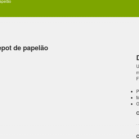
apelão
pot de papelão
U
m
F
P
M
G
C
C