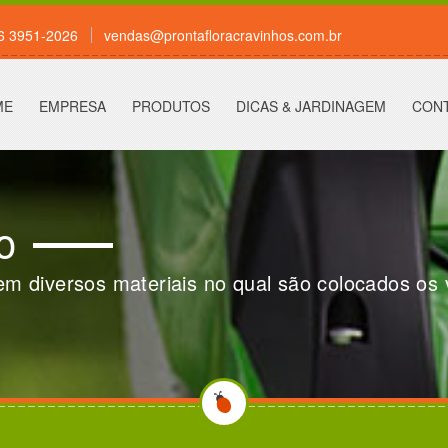
16 3951-2026
vendas@prontafloracravinhos.com.br
ME
EMPRESA
PRODUTOS
DICAS & JARDINAGEM
CON
o
em diversos materiais no qual são colocados os