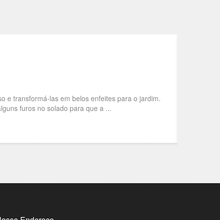
o e transformá-las em belos enfeites para o jardim.
alguns furos no solado para que a ...
osso Endereço