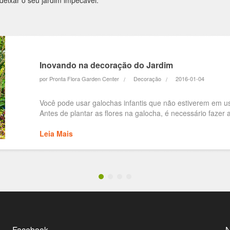
deixar o seu jardim impecável.
Inovando na decoração do Jardim
por Pronta Flora Garden Center
Decoração
2016-01-04
Você pode usar galochas infantis que não estiverem em us
Antes de plantar as flores na galocha, é necessário fazer 
Leia Mais
Facebook
N