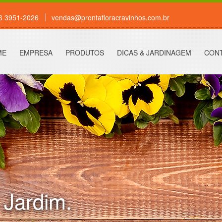
16 3951-2026
vendas@prontafloracravinhos.com.br
ME
EMPRESA
PRODUTOS
DICAS & JARDINAGEM
CON
 Jardim.